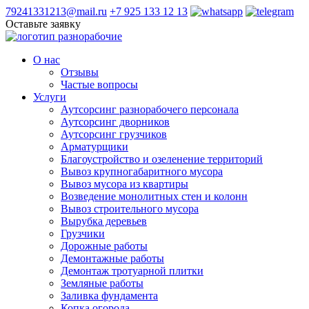
79241331213@mail.ru
+7 925 133 12 13
Оставьте заявку
О нас
Отзывы
Частые вопросы
Услуги
Аутсорсинг разнорабочего персонала
Аутсорсинг дворников
Аутсорсинг грузчиков
Арматурщики
Благоустройство и озеленение территорий
Вывоз крупногабаритного мусора
Вывоз мусора из квартиры
Возведение монолитных стен и колонн
Вывоз строительного мусора
Вырубка деревьев
Грузчики
Дорожные работы
Демонтажные работы
Демонтаж тротуарной плитки
Земляные работы
Заливка фундамента
Копка огорода