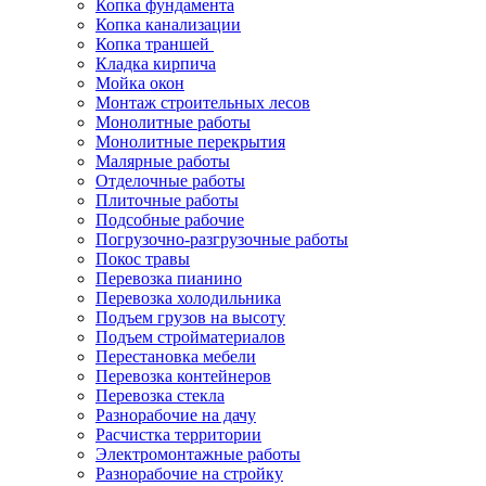
Копка фундамента
Копка канализации
Копка траншей
Кладка кирпича
Мойка окон
Монтаж строительных лесов
Монолитные работы
Монолитные перекрытия
Малярные работы
Отделочные работы
Плиточные работы
Подсобные рабочие
Погрузочно-разгрузочные работы
Покос травы
Перевозка пианино
Перевозка холодильника
Подъем грузов на высоту
Подъем стройматериалов
Перестановка мебели
Перевозка контейнеров
Перевозка стекла
Разнорабочие на дачу
Расчистка территории
Электромонтажные работы
Разнорабочие на стройку