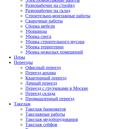
Электромонтажные работы
Разнорабочие на стройку
Разнорабочие на склад
Строительно-монтажные работы
Сварочные работы
Сборка мебели
Уборщицы
Уборка снега
Уборка строительного мусора
Уборка территории
Уборка нежилых помещений
Цены
Переезды
Офисный переезд
Переезд архива
Квартирный переезд
Дачный переезд
Переезд с грузчиками в Москве
Переезд склада
Промышленный переезд
Такелаж
Такелаж банкоматов
Такелажные работы
Такелаж медоборудования
Такелаж сейфов