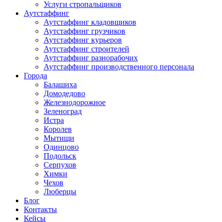
Услуги стропальщиков
Аутстаффинг
Аутстаффинг кладовщиков
Аутстаффинг грузчиков
Аутстаффинг курьеров
Аутстаффинг строителей
Аутстаффинг разнорабочих
Аутстаффинг производственного персонала
Города
Балашиха
Домодедово
Железнодорожное
Зеленоград
Истра
Королев
Мытищи
Одинцово
Подольск
Серпухов
Химки
Чехов
Люберцы
Блог
Контакты
Кейсы