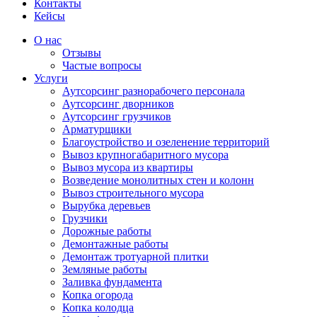
Контакты
Кейсы
О нас
Отзывы
Частые вопросы
Услуги
Аутсорсинг разнорабочего персонала
Аутсорсинг дворников
Аутсорсинг грузчиков
Арматурщики
Благоустройство и озеленение территорий
Вывоз крупногабаритного мусора
Вывоз мусора из квартиры
Возведение монолитных стен и колонн
Вывоз строительного мусора
Вырубка деревьев
Грузчики
Дорожные работы
Демонтажные работы
Демонтаж тротуарной плитки
Земляные работы
Заливка фундамента
Копка огорода
Копка колодца