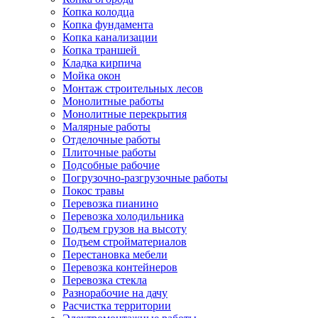
Копка колодца
Копка фундамента
Копка канализации
Копка траншей
Кладка кирпича
Мойка окон
Монтаж строительных лесов
Монолитные работы
Монолитные перекрытия
Малярные работы
Отделочные работы
Плиточные работы
Подсобные рабочие
Погрузочно-разгрузочные работы
Покос травы
Перевозка пианино
Перевозка холодильника
Подъем грузов на высоту
Подъем стройматериалов
Перестановка мебели
Перевозка контейнеров
Перевозка стекла
Разнорабочие на дачу
Расчистка территории