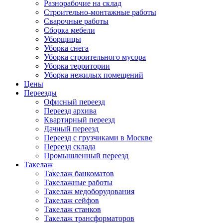
Разнорабочие на склад
Строительно-монтажные работы
Сварочные работы
Сборка мебели
Уборщицы
Уборка снега
Уборка строительного мусора
Уборка территории
Уборка нежилых помещений
Цены
Переезды
Офисный переезд
Переезд архива
Квартирный переезд
Дачный переезд
Переезд с грузчиками в Москве
Переезд склада
Промышленный переезд
Такелаж
Такелаж банкоматов
Такелажные работы
Такелаж медоборудования
Такелаж сейфов
Такелаж станков
Такелаж трансформаторов