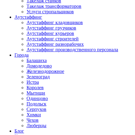
Такелаж станков
Такелаж трансформаторов
Услуги стропальщиков
Аутстаффинг
Аутстаффинг кладовщиков
Аутстаффинг грузчиков
Аутстаффинг курьеров
Аутстаффинг строителей
Аутстаффинг разнорабочих
Аутстаффинг производственного персонала
Города
Балашиха
Домодедово
Железнодорожное
Зеленоград
Истра
Королев
Мытищи
Одинцово
Подольск
Серпухов
Химки
Чехов
Люберцы
Блог