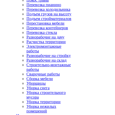
Покос травы
Перевозка пианино
Перевозка холодильника
Подъем грузов на высоту
Подъем стройматериалов
Перестановка мебели
Перевозка контейнеров
Перевозка стекла
Разнорабочие на дачу
Расчистка территории
Электромонтажные
работы
Разнорабочие на стройку
Разнорабочие на склад
Строительно-монтажные
работы
Сварочные работы
Сборка мебели
Уборщицы
Уборка снега
Уборка строительного
мусора
Уборка территории
Уборка нежилых
помещений