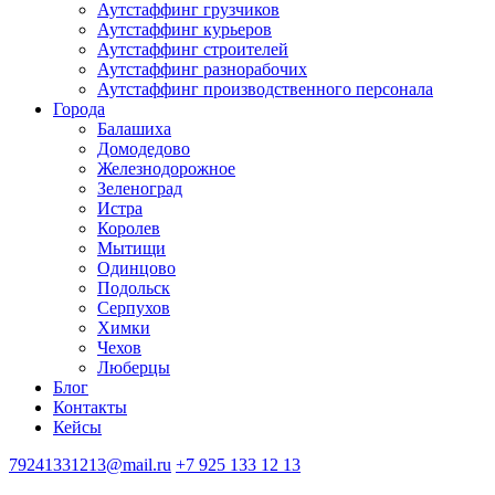
Аутстаффинг грузчиков
Аутстаффинг курьеров
Аутстаффинг строителей
Аутстаффинг разнорабочих
Аутстаффинг производственного персонала
Города
Балашиха
Домодедово
Железнодорожное
Зеленоград
Истра
Королев
Мытищи
Одинцово
Подольск
Серпухов
Химки
Чехов
Люберцы
Блог
Контакты
Кейсы
79241331213@mail.ru
+7 925 133 12 13