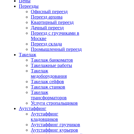
Цены
Переезды
Офисный переезд
Переезд архива
Квартирный переезд
Дачный переезд
Переезд с грузчиками в
Москве
Переезд склада
Промышленный переезд
Такелаж
Такелаж банкоматов
Такелажные работы
Такелаж
медоборудования
Такелаж сейфов
Такелаж станков
Такелаж
трансформаторов
Услуги стропальщиков
Аутстаффинг
Аутстаффинг
кладовщиков
Аутстаффинг грузчиков
Аутстаффинг курьеров