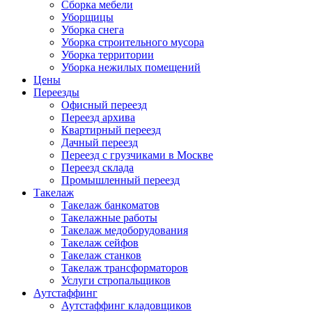
Сборка мебели
Уборщицы
Уборка снега
Уборка строительного мусора
Уборка территории
Уборка нежилых помещений
Цены
Переезды
Офисный переезд
Переезд архива
Квартирный переезд
Дачный переезд
Переезд с грузчиками в Москве
Переезд склада
Промышленный переезд
Такелаж
Такелаж банкоматов
Такелажные работы
Такелаж медоборудования
Такелаж сейфов
Такелаж станков
Такелаж трансформаторов
Услуги стропальщиков
Аутстаффинг
Аутстаффинг кладовщиков