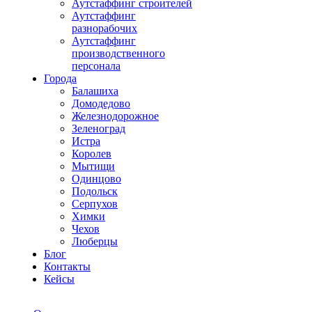
Аутстаффинг строителей
Аутстаффинг
разнорабочих
Аутстаффинг
производственного
персонала
Города
Балашиха
Домодедово
Железнодорожное
Зеленоград
Истра
Королев
Мытищи
Одинцово
Подольск
Серпухов
Химки
Чехов
Люберцы
Блог
Контакты
Кейсы