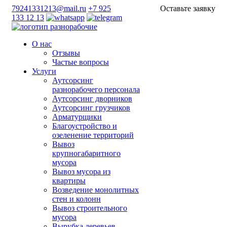
79241331213@mail.ru
+7 925
Оставьте заявку
133 12 13
О нас
Отзывы
Частые вопросы
Услуги
Аутсорсинг
разнорабочего персонала
Аутсорсинг дворников
Аутсорсинг грузчиков
Арматурщики
Благоустройство и
озеленение территорий
Вывоз
крупногабаритного
мусора
Вывоз мусора из
квартиры
Возведение монолитных
стен и колонн
Вывоз строительного
мусора
Вырубка деревьев