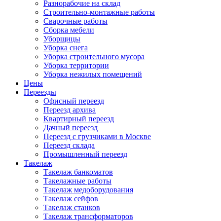
Разнорабочие на склад
Строительно-монтажные работы
Сварочные работы
Сборка мебели
Уборщицы
Уборка снега
Уборка строительного мусора
Уборка территории
Уборка нежилых помещений
Цены
Переезды
Офисный переезд
Переезд архива
Квартирный переезд
Дачный переезд
Переезд с грузчиками в Москве
Переезд склада
Промышленный переезд
Такелаж
Такелаж банкоматов
Такелажные работы
Такелаж медоборудования
Такелаж сейфов
Такелаж станков
Такелаж трансформаторов