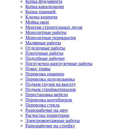
Копка фундамента
Копка канализации
Копка траншей
Кладка кирпича
Мойка окон
Монтаж строительных лесов
Монолитные работы
Монолитные перекрытия
Малярные работы
Отделочные работы
Плиточные работы
Подсобные рабочие
Погрузочно-разгрузочные работы
Покос травы
Перевозка пианино
Перевозка холодильника
Подъем грузов на высоту
Подъем стройматериалов
Перестановка мебели
Перевозка контейнеров
Перевозка стекла
Разнорабочие на дачу
Расчистка территории
Электромонтажные работы
Разнорабочие на стройку