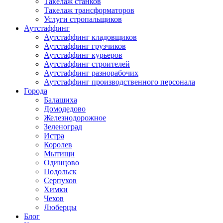
Такелаж станков
Такелаж трансформаторов
Услуги стропальщиков
Аутстаффинг
Аутстаффинг кладовщиков
Аутстаффинг грузчиков
Аутстаффинг курьеров
Аутстаффинг строителей
Аутстаффинг разнорабочих
Аутстаффинг производственного персонала
Города
Балашиха
Домодедово
Железнодорожное
Зеленоград
Истра
Королев
Мытищи
Одинцово
Подольск
Серпухов
Химки
Чехов
Люберцы
Блог