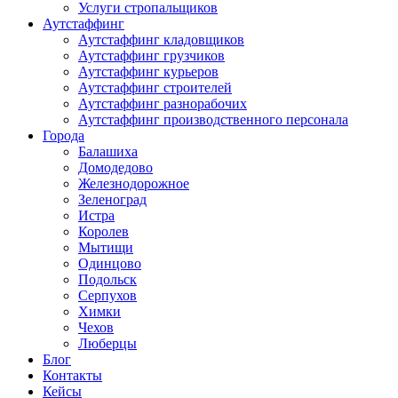
Услуги стропальщиков
Аутстаффинг
Аутстаффинг кладовщиков
Аутстаффинг грузчиков
Аутстаффинг курьеров
Аутстаффинг строителей
Аутстаффинг разнорабочих
Аутстаффинг производственного персонала
Города
Балашиха
Домодедово
Железнодорожное
Зеленоград
Истра
Королев
Мытищи
Одинцово
Подольск
Серпухов
Химки
Чехов
Люберцы
Блог
Контакты
Кейсы