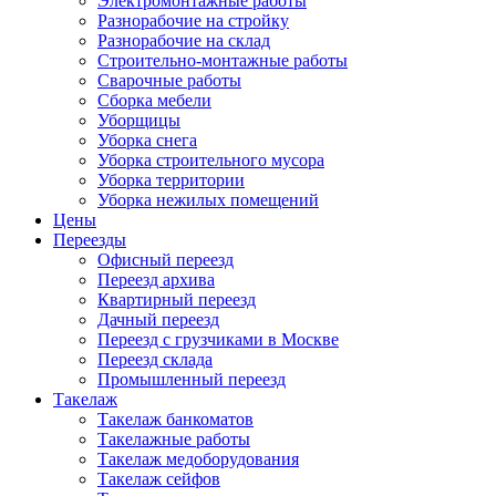
Электромонтажные работы
Разнорабочие на стройку
Разнорабочие на склад
Строительно-монтажные работы
Сварочные работы
Сборка мебели
Уборщицы
Уборка снега
Уборка строительного мусора
Уборка территории
Уборка нежилых помещений
Цены
Переезды
Офисный переезд
Переезд архива
Квартирный переезд
Дачный переезд
Переезд с грузчиками в Москве
Переезд склада
Промышленный переезд
Такелаж
Такелаж банкоматов
Такелажные работы
Такелаж медоборудования
Такелаж сейфов