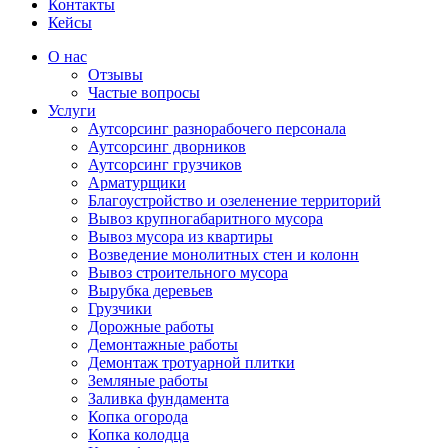
Контакты
Кейсы
О нас
Отзывы
Частые вопросы
Услуги
Аутсорсинг разнорабочего персонала
Аутсорсинг дворников
Аутсорсинг грузчиков
Арматурщики
Благоустройство и озеленение территорий
Вывоз крупногабаритного мусора
Вывоз мусора из квартиры
Возведение монолитных стен и колонн
Вывоз строительного мусора
Вырубка деревьев
Грузчики
Дорожные работы
Демонтажные работы
Демонтаж тротуарной плитки
Земляные работы
Заливка фундамента
Копка огорода
Копка колодца