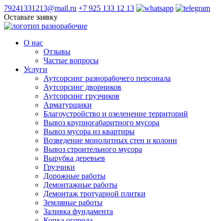
79241331213@mail.ru
+7 925 133 12 13
Оставьте заявку
О нас
Отзывы
Частые вопросы
Услуги
Аутсорсинг разнорабочего персонала
Аутсорсинг дворников
Аутсорсинг грузчиков
Арматурщики
Благоустройство и озеленение территорий
Вывоз крупногабаритного мусора
Вывоз мусора из квартиры
Возведение монолитных стен и колонн
Вывоз строительного мусора
Вырубка деревьев
Грузчики
Дорожные работы
Демонтажные работы
Демонтаж тротуарной плитки
Земляные работы
Заливка фундамента
Копка огорода