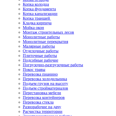
Копка колодца
Копка фундамента
Копка канализации
Копка траншей
Кладка кирпича
Мойка окон
Монтаж строительных лесов
Монолитные работы
Монолитные перекрытия
Малярные работы
Отделочные работы
Плиточные работы
Подсобные рабочие
Погрузочно-разгрузочные работы
Покос травы
Перевозка пианино
Перевозка холодильника
Подъем грузов на высоту
Подъем стройматериалов
Перестановка мебели
Перевозка контейнеров
Перевозка стекла
Разнорабочие на дачу
Расчистка территории