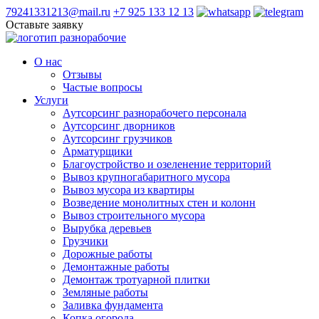
79241331213@mail.ru
+7 925 133 12 13
Оставьте заявку
О нас
Отзывы
Частые вопросы
Услуги
Аутсорсинг разнорабочего персонала
Аутсорсинг дворников
Аутсорсинг грузчиков
Арматурщики
Благоустройство и озеленение территорий
Вывоз крупногабаритного мусора
Вывоз мусора из квартиры
Возведение монолитных стен и колонн
Вывоз строительного мусора
Вырубка деревьев
Грузчики
Дорожные работы
Демонтажные работы
Демонтаж тротуарной плитки
Земляные работы
Заливка фундамента
Копка огорода