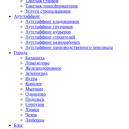
Такелаж станков
Такелаж трансформаторов
Услуги стропальщиков
Аутстаффинг
Аутстаффинг кладовщиков
Аутстаффинг грузчиков
Аутстаффинг курьеров
Аутстаффинг строителей
Аутстаффинг разнорабочих
Аутстаффинг производственного персонала
Города
Балашиха
Домодедово
Железнодорожное
Зеленоград
Истра
Королев
Мытищи
Одинцово
Подольск
Серпухов
Химки
Чехов
Люберцы
Блог