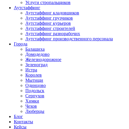
Услуги стропальщиков
Аутстаффинг
Аутстаффинг кладовщиков
Аутстаффинг грузчиков
Аутстаффинг курьеров
Аутстаффинг строителей
Аутстаффинг разнорабочих
Аутстаффинг производственного персонала
Города
Балашиха
Домодедово
Железнодорожное
Зеленоград
Истра
Королев
Мытищи
Одинцово
Подольск
Серпухов
Химки
Чехов
Люберцы
Блог
Контакты
Кейсы