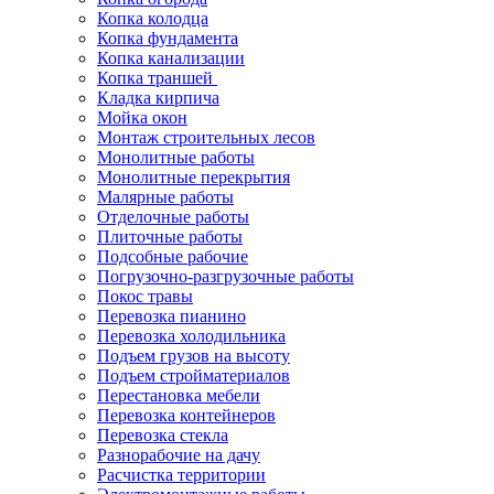
Копка колодца
Копка фундамента
Копка канализации
Копка траншей
Кладка кирпича
Мойка окон
Монтаж строительных лесов
Монолитные работы
Монолитные перекрытия
Малярные работы
Отделочные работы
Плиточные работы
Подсобные рабочие
Погрузочно-разгрузочные работы
Покос травы
Перевозка пианино
Перевозка холодильника
Подъем грузов на высоту
Подъем стройматериалов
Перестановка мебели
Перевозка контейнеров
Перевозка стекла
Разнорабочие на дачу
Расчистка территории