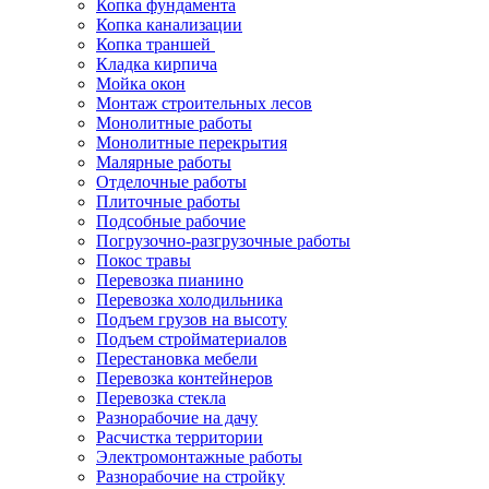
Копка фундамента
Копка канализации
Копка траншей
Кладка кирпича
Мойка окон
Монтаж строительных лесов
Монолитные работы
Монолитные перекрытия
Малярные работы
Отделочные работы
Плиточные работы
Подсобные рабочие
Погрузочно-разгрузочные работы
Покос травы
Перевозка пианино
Перевозка холодильника
Подъем грузов на высоту
Подъем стройматериалов
Перестановка мебели
Перевозка контейнеров
Перевозка стекла
Разнорабочие на дачу
Расчистка территории
Электромонтажные работы
Разнорабочие на стройку