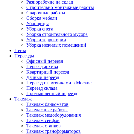
Разнорабочие на склад
Строительно-монтажные работы
Сварочные работы
Сборка мебели
Уборщицы
Уборка снега
Уборка строительного мусора
Уборка территории
Уборка нежилых помещений
Цены
Переезды
Офисный переезд
Переезд архива
Квартирный переезд
Дачный переезд
Переезд с грузчиками в Москве
Переезд склада
Промышленный переезд
Такелаж
Такелаж банкоматов
Такелажные работы
Такелаж медоборудования
Такелаж сейфов
Такелаж станков
Такелаж трансформаторов