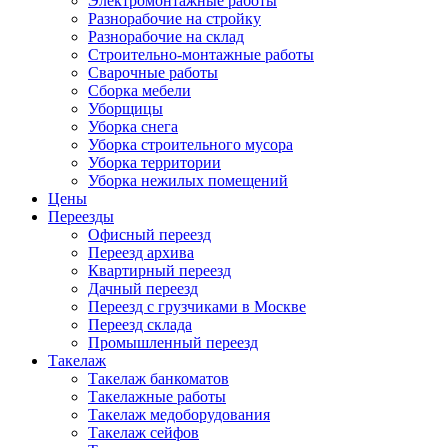
Электромонтажные работы
Разнорабочие на стройку
Разнорабочие на склад
Строительно-монтажные работы
Сварочные работы
Сборка мебели
Уборщицы
Уборка снега
Уборка строительного мусора
Уборка территории
Уборка нежилых помещений
Цены
Переезды
Офисный переезд
Переезд архива
Квартирный переезд
Дачный переезд
Переезд с грузчиками в Москве
Переезд склада
Промышленный переезд
Такелаж
Такелаж банкоматов
Такелажные работы
Такелаж медоборудования
Такелаж сейфов