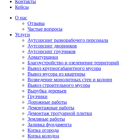
Контакты
Кейсы
О нас
Отзывы
Частые вопросы
Услуги
Аутсорсинг разнорабочего персонала
Аутсорсинг дворников
Аутсорсинг грузчиков
Арматурщики
Благоустройство и озеленение территорий
Вывоз крупногабаритного мусора
Вывоз мусора из квартиры
Возведение монолитных стен и колонн
Вывоз строительного мусора
Вырубка деревьев
Грузчики
Дорожные работы
Демонтажные работы
Демонтаж тротуарной плитки
Земляные работы
Заливка фундамента
Копка огорода
Копка колодца