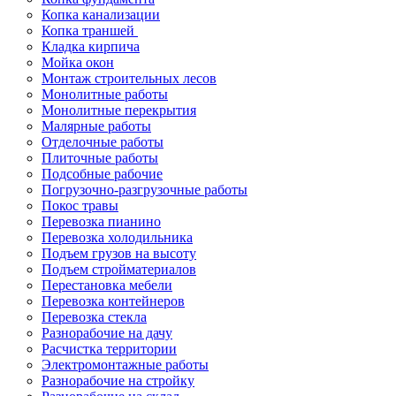
Копка канализации
Копка траншей
Кладка кирпича
Мойка окон
Монтаж строительных лесов
Монолитные работы
Монолитные перекрытия
Малярные работы
Отделочные работы
Плиточные работы
Подсобные рабочие
Погрузочно-разгрузочные работы
Покос травы
Перевозка пианино
Перевозка холодильника
Подъем грузов на высоту
Подъем стройматериалов
Перестановка мебели
Перевозка контейнеров
Перевозка стекла
Разнорабочие на дачу
Расчистка территории
Электромонтажные работы
Разнорабочие на стройку