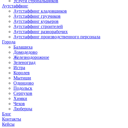
Услуги стропальщиков
Аутстаффинг
Аутстаффинг кладовщиков
Аутстаффинг грузчиков
Аутстаффинг курьеров
Аутстаффинг строителей
Аутстаффинг разнорабочих
Аутстаффинг производственного персонала
Города
Балашиха
Домодедово
Железнодорожное
Зеленоград
Истра
Королев
Мытищи
Одинцово
Подольск
Серпухов
Химки
Чехов
Люберцы
Блог
Контакты
Кейсы