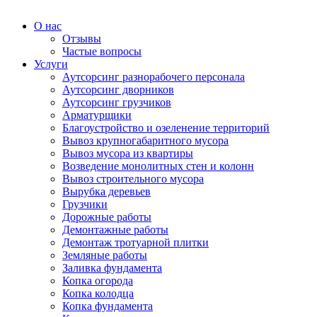
О нас
Отзывы
Частые вопросы
Услуги
Аутсорсинг разнорабочего персонала
Аутсорсинг дворников
Аутсорсинг грузчиков
Арматурщики
Благоустройство и озеленение территорий
Вывоз крупногабаритного мусора
Вывоз мусора из квартиры
Возведение монолитных стен и колонн
Вывоз строительного мусора
Вырубка деревьев
Грузчики
Дорожные работы
Демонтажные работы
Демонтаж тротуарной плитки
Земляные работы
Заливка фундамента
Копка огорода
Копка колодца
Копка фундамента