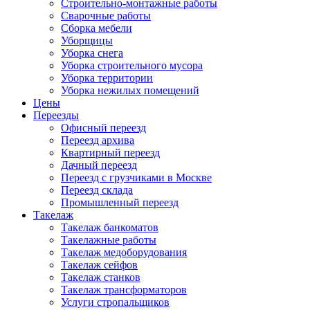
Строительно-монтажные работы
Сварочные работы
Сборка мебели
Уборщицы
Уборка снега
Уборка строительного мусора
Уборка территории
Уборка нежилых помещений
Цены
Переезды
Офисный переезд
Переезд архива
Квартирный переезд
Дачный переезд
Переезд с грузчиками в Москве
Переезд склада
Промышленный переезд
Такелаж
Такелаж банкоматов
Такелажные работы
Такелаж медоборудования
Такелаж сейфов
Такелаж станков
Такелаж трансформаторов
Услуги стропальщиков