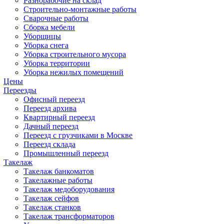
Разнорабочие на склад
Строительно-монтажные работы
Сварочные работы
Сборка мебели
Уборщицы
Уборка снега
Уборка строительного мусора
Уборка территории
Уборка нежилых помещений
Цены
Переезды
Офисный переезд
Переезд архива
Квартирный переезд
Дачный переезд
Переезд с грузчиками в Москве
Переезд склада
Промышленный переезд
Такелаж
Такелаж банкоматов
Такелажные работы
Такелаж медоборудования
Такелаж сейфов
Такелаж станков
Такелаж трансформаторов