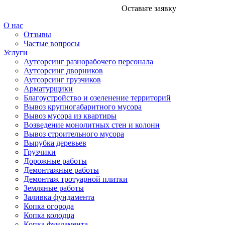
Оставьте заявку
О нас
Отзывы
Частые вопросы
Услуги
Аутсорсинг разнорабочего персонала
Аутсорсинг дворников
Аутсорсинг грузчиков
Арматурщики
Благоустройство и озеленение территорий
Вывоз крупногабаритного мусора
Вывоз мусора из квартиры
Возведение монолитных стен и колонн
Вывоз строительного мусора
Вырубка деревьев
Грузчики
Дорожные работы
Демонтажные работы
Демонтаж тротуарной плитки
Земляные работы
Заливка фундамента
Копка огорода
Копка колодца
Копка фундамента