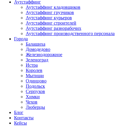
Аутстаффинг
Аутстаффинг кладовщиков
Аутстаффинг грузчиков
Аутстаффинг курьеров
Аутстаффинг строителей
Аутстаффинг разнорабочих
Аутстаффинг производственного персонала
Города
Балашиха
Домодедово
Железнодорожное
Зеленоград
Истра
Королев
Мытищи
Одинцово
Подольск
Серпухов
Химки
Чехов
Люберцы
Блог
Контакты
Кейсы