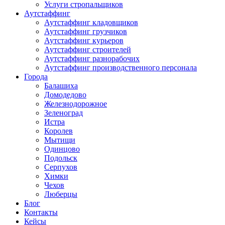
Услуги стропальщиков
Аутстаффинг
Аутстаффинг кладовщиков
Аутстаффинг грузчиков
Аутстаффинг курьеров
Аутстаффинг строителей
Аутстаффинг разнорабочих
Аутстаффинг производственного персонала
Города
Балашиха
Домодедово
Железнодорожное
Зеленоград
Истра
Королев
Мытищи
Одинцово
Подольск
Серпухов
Химки
Чехов
Люберцы
Блог
Контакты
Кейсы