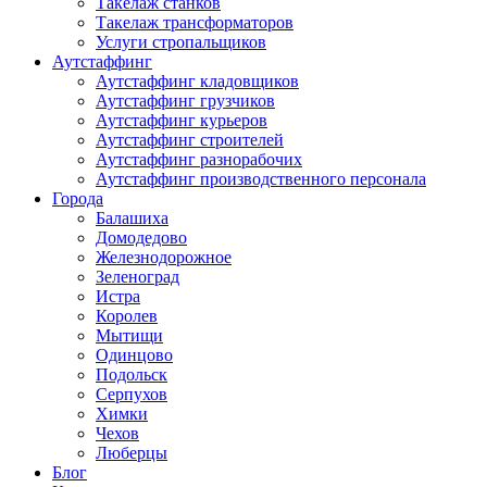
Такелаж станков
Такелаж трансформаторов
Услуги стропальщиков
Аутстаффинг
Аутстаффинг кладовщиков
Аутстаффинг грузчиков
Аутстаффинг курьеров
Аутстаффинг строителей
Аутстаффинг разнорабочих
Аутстаффинг производственного персонала
Города
Балашиха
Домодедово
Железнодорожное
Зеленоград
Истра
Королев
Мытищи
Одинцово
Подольск
Серпухов
Химки
Чехов
Люберцы
Блог