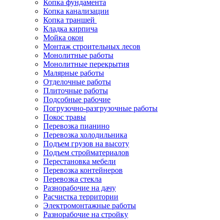
Копка фундамента
Копка канализации
Копка траншей
Кладка кирпича
Мойка окон
Монтаж строительных лесов
Монолитные работы
Монолитные перекрытия
Малярные работы
Отделочные работы
Плиточные работы
Подсобные рабочие
Погрузочно-разгрузочные работы
Покос травы
Перевозка пианино
Перевозка холодильника
Подъем грузов на высоту
Подъем стройматериалов
Перестановка мебели
Перевозка контейнеров
Перевозка стекла
Разнорабочие на дачу
Расчистка территории
Электромонтажные работы
Разнорабочие на стройку