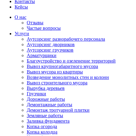
Контакты
Кейсы
О нас
Отзывы
Частые вопросы
Услуги
Аутсорсинг разнорабочего персонала
Аутсорсинг дворников
Аутсорсинг грузчиков
Арматурщики
Благоустройство и озеленение территорий
Вывоз крупногабаритного мусора
Вывоз мусора из квартиры
Возведение монолитных стен и колонн
Вывоз строительного мусора
Вырубка деревьев
Грузчики
Дорожные работы
Демонтажные работы
Демонтаж тротуарной плитки
Земляные работы
Заливка фундамента
Копка огорода
Копка колодца