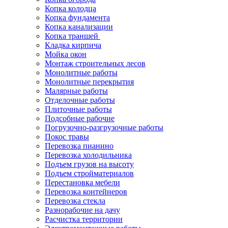
Копка колодца
Копка фундамента
Копка канализации
Копка траншей
Кладка кирпича
Мойка окон
Монтаж строительных лесов
Монолитные работы
Монолитные перекрытия
Малярные работы
Отделочные работы
Плиточные работы
Подсобные рабочие
Погрузочно-разгрузочные работы
Покос травы
Перевозка пианино
Перевозка холодильника
Подъем грузов на высоту
Подъем стройматериалов
Перестановка мебели
Перевозка контейнеров
Перевозка стекла
Разнорабочие на дачу
Расчистка территории