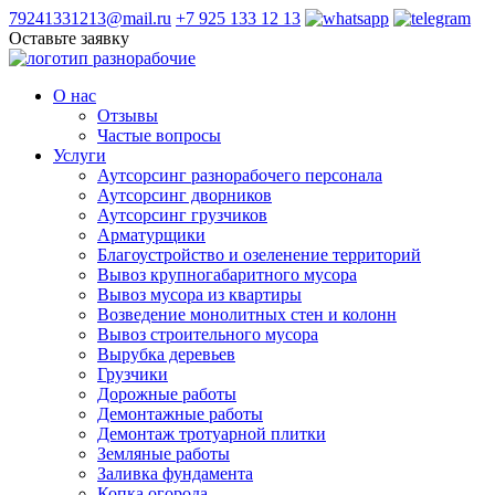
79241331213@mail.ru
+7 925 133 12 13
Оставьте заявку
О нас
Отзывы
Частые вопросы
Услуги
Аутсорсинг разнорабочего персонала
Аутсорсинг дворников
Аутсорсинг грузчиков
Арматурщики
Благоустройство и озеленение территорий
Вывоз крупногабаритного мусора
Вывоз мусора из квартиры
Возведение монолитных стен и колонн
Вывоз строительного мусора
Вырубка деревьев
Грузчики
Дорожные работы
Демонтажные работы
Демонтаж тротуарной плитки
Земляные работы
Заливка фундамента
Копка огорода