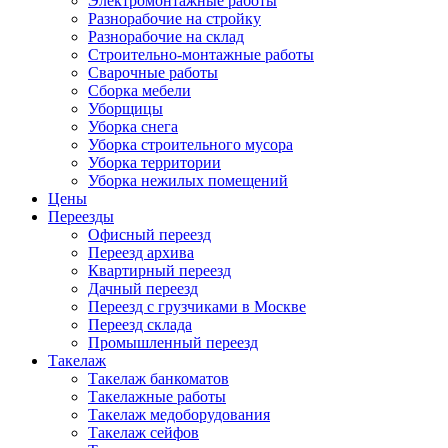
Электромонтажные работы
Разнорабочие на стройку
Разнорабочие на склад
Строительно-монтажные работы
Сварочные работы
Сборка мебели
Уборщицы
Уборка снега
Уборка строительного мусора
Уборка территории
Уборка нежилых помещений
Цены
Переезды
Офисный переезд
Переезд архива
Квартирный переезд
Дачный переезд
Переезд с грузчиками в Москве
Переезд склада
Промышленный переезд
Такелаж
Такелаж банкоматов
Такелажные работы
Такелаж медоборудования
Такелаж сейфов