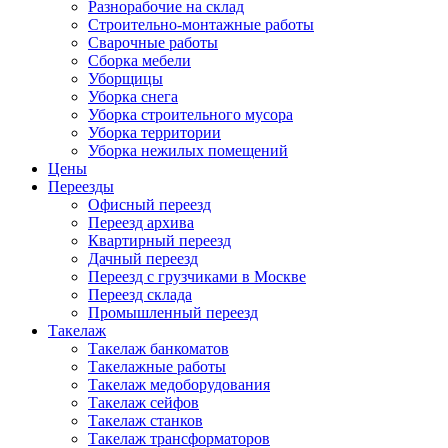
Разнорабочие на склад
Строительно-монтажные работы
Сварочные работы
Сборка мебели
Уборщицы
Уборка снега
Уборка строительного мусора
Уборка территории
Уборка нежилых помещений
Цены
Переезды
Офисный переезд
Переезд архива
Квартирный переезд
Дачный переезд
Переезд с грузчиками в Москве
Переезд склада
Промышленный переезд
Такелаж
Такелаж банкоматов
Такелажные работы
Такелаж медоборудования
Такелаж сейфов
Такелаж станков
Такелаж трансформаторов