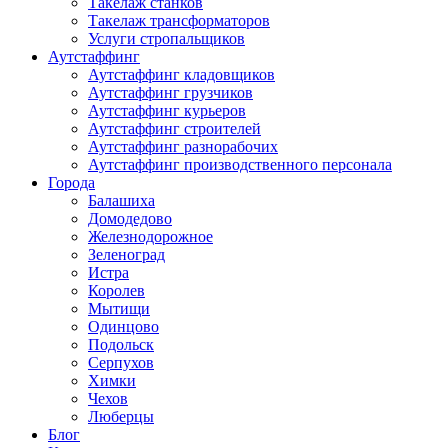
Такелаж станков
Такелаж трансформаторов
Услуги стропальщиков
Аутстаффинг
Аутстаффинг кладовщиков
Аутстаффинг грузчиков
Аутстаффинг курьеров
Аутстаффинг строителей
Аутстаффинг разнорабочих
Аутстаффинг производственного персонала
Города
Балашиха
Домодедово
Железнодорожное
Зеленоград
Истра
Королев
Мытищи
Одинцово
Подольск
Серпухов
Химки
Чехов
Люберцы
Блог