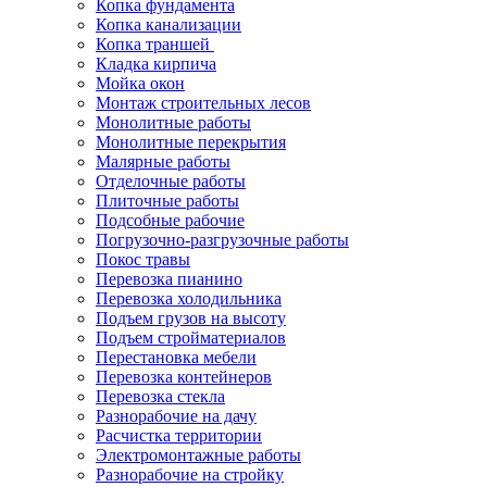
Копка фундамента
Копка канализации
Копка траншей
Кладка кирпича
Мойка окон
Монтаж строительных лесов
Монолитные работы
Монолитные перекрытия
Малярные работы
Отделочные работы
Плиточные работы
Подсобные рабочие
Погрузочно-разгрузочные работы
Покос травы
Перевозка пианино
Перевозка холодильника
Подъем грузов на высоту
Подъем стройматериалов
Перестановка мебели
Перевозка контейнеров
Перевозка стекла
Разнорабочие на дачу
Расчистка территории
Электромонтажные работы
Разнорабочие на стройку