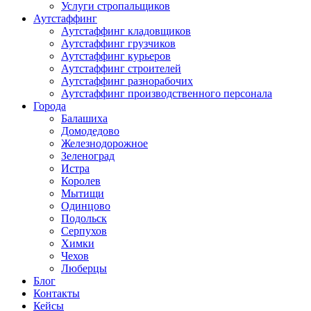
Услуги стропальщиков
Аутстаффинг
Аутстаффинг кладовщиков
Аутстаффинг грузчиков
Аутстаффинг курьеров
Аутстаффинг строителей
Аутстаффинг разнорабочих
Аутстаффинг производственного персонала
Города
Балашиха
Домодедово
Железнодорожное
Зеленоград
Истра
Королев
Мытищи
Одинцово
Подольск
Серпухов
Химки
Чехов
Люберцы
Блог
Контакты
Кейсы