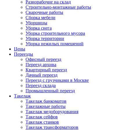
Разнорабочие на склад
Строительно-монтажные работы
Сварочные работы
Сборка мебели
Уборщицы
Уборка снега
Уборка строительного мусора
Уборка территории
Уборка нежилых помещений
Цены
Переезды
Офисный переезд
Переезд архива
Квартирный переезд
Дачный переезд
Переезд с грузчиками в Москве
Переезд склада
Промышленный переезд
Такелаж
Такелаж банкоматов
Такелажные работы
Такелаж медоборудования
Такелаж сейфов
Такелаж станков
Такелаж трансформаторов