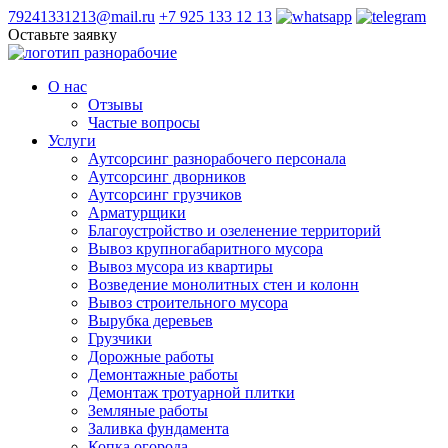
79241331213@mail.ru
+7 925 133 12 13
Оставьте заявку
О нас
Отзывы
Частые вопросы
Услуги
Аутсорсинг разнорабочего персонала
Аутсорсинг дворников
Аутсорсинг грузчиков
Арматурщики
Благоустройство и озеленение территорий
Вывоз крупногабаритного мусора
Вывоз мусора из квартиры
Возведение монолитных стен и колонн
Вывоз строительного мусора
Вырубка деревьев
Грузчики
Дорожные работы
Демонтажные работы
Демонтаж тротуарной плитки
Земляные работы
Заливка фундамента
Копка огорода