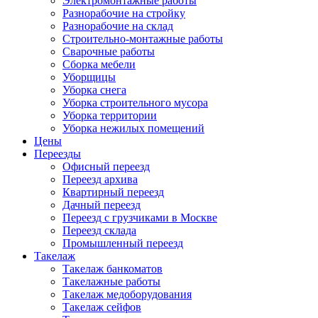
Электромонтажные работы
Разнорабочие на стройку
Разнорабочие на склад
Строительно-монтажные работы
Сварочные работы
Сборка мебели
Уборщицы
Уборка снега
Уборка строительного мусора
Уборка территории
Уборка нежилых помещений
Цены
Переезды
Офисный переезд
Переезд архива
Квартирный переезд
Дачный переезд
Переезд с грузчиками в Москве
Переезд склада
Промышленный переезд
Такелаж
Такелаж банкоматов
Такелажные работы
Такелаж медоборудования
Такелаж сейфов