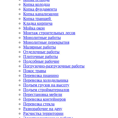
Копка колодца
Копка фундамента
Копка канализации
Копка траншей
Кладка кирпича
Мойка окон
Монтаж строительных лесов
Монолитные работы
Монолитные перекрытия
Малярные работы
Отделочные работы
Плиточные работы
Подсобные рабочие
Погрузочно-разгрузочные работы
Покос травы
Перевозка пианино
Перевозка холодильника
Подъем грузов на высоту
Подъем стройматериалов
Перестановка мебели
Перевозка контейнеров
Перевозка стекла
Разнорабочие на дачу
Расчистка территории