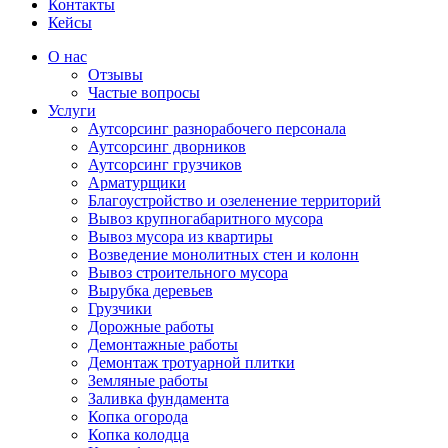
Контакты
Кейсы
О нас
Отзывы
Частые вопросы
Услуги
Аутсорсинг разнорабочего персонала
Аутсорсинг дворников
Аутсорсинг грузчиков
Арматурщики
Благоустройство и озеленение территорий
Вывоз крупногабаритного мусора
Вывоз мусора из квартиры
Возведение монолитных стен и колонн
Вывоз строительного мусора
Вырубка деревьев
Грузчики
Дорожные работы
Демонтажные работы
Демонтаж тротуарной плитки
Земляные работы
Заливка фундамента
Копка огорода
Копка колодца