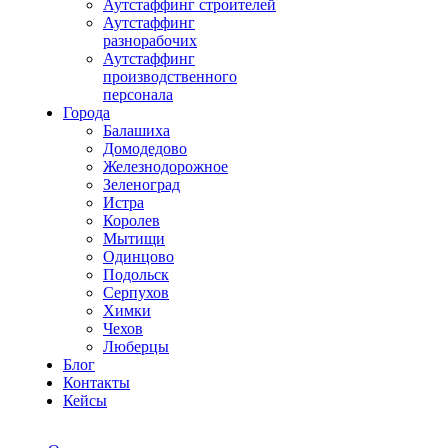
Аутстаффинг строителей
Аутстаффинг
разнорабочих
Аутстаффинг
производственного
персонала
Города
Балашиха
Домодедово
Железнодорожное
Зеленоград
Истра
Королев
Мытищи
Одинцово
Подольск
Серпухов
Химки
Чехов
Люберцы
Блог
Контакты
Кейсы