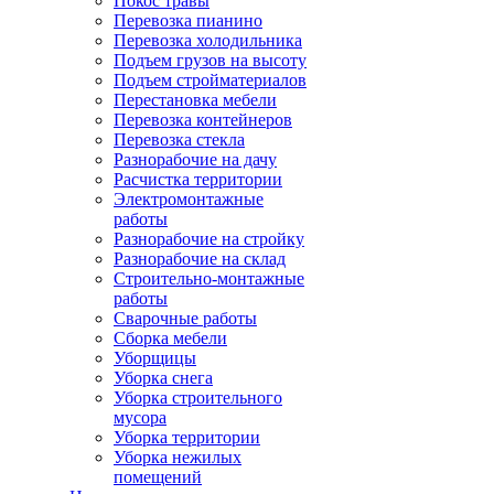
Покос травы
Перевозка пианино
Перевозка холодильника
Подъем грузов на высоту
Подъем стройматериалов
Перестановка мебели
Перевозка контейнеров
Перевозка стекла
Разнорабочие на дачу
Расчистка территории
Электромонтажные
работы
Разнорабочие на стройку
Разнорабочие на склад
Строительно-монтажные
работы
Сварочные работы
Сборка мебели
Уборщицы
Уборка снега
Уборка строительного
мусора
Уборка территории
Уборка нежилых
помещений