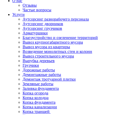
О нас
Отзывы
Частые вопросы
Услуги
Аутсорсинг разнорабочего персонала
Аутсорсинг дворников
Аутсорсинг грузчиков
Арматурщики
Благоустройство и озеленение территорий
Вывоз крупногабаритного мусора
Вывоз мусора из квартиры
Возведение монолитных стен и колонн
Вывоз строительного мусора
Вырубка деревьев
Грузчики
Дорожные работы
Демонтажные работы
Демонтаж тротуарной плитки
Земляные работы
Заливка фундамента
Копка огорода
Копка колодца
Копка фундамента
Копка канализации
Копка траншей