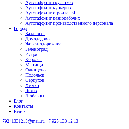
Аутстаффинг грузчиков
Аутстаффинг курьеров
Аутстаффинг строителей
Аутстаффинг разнорабочих
Аутстаффинг производственного персонала
Города
Балашиха
Домодедово
Железнодорожное
Зеленоград
Истра
Королев
Мытищи
Одинцово
Подольск
Серпухов
Химки
Чехов
Люберцы
Блог
Контакты
Кейсы
79241331213@mail.ru
+7 925 133 12 13