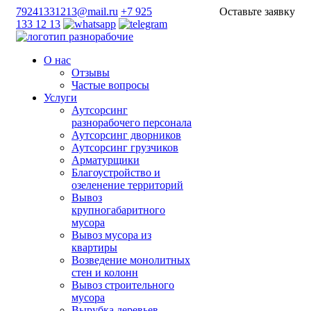
79241331213@mail.ru
+7 925
Оставьте заявку
133 12 13
О нас
Отзывы
Частые вопросы
Услуги
Аутсорсинг
разнорабочего персонала
Аутсорсинг дворников
Аутсорсинг грузчиков
Арматурщики
Благоустройство и
озеленение территорий
Вывоз
крупногабаритного
мусора
Вывоз мусора из
квартиры
Возведение монолитных
стен и колонн
Вывоз строительного
мусора
Вырубка деревьев