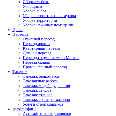
Сборка мебели
Уборщицы
Уборка снега
Уборка строительного мусора
Уборка территории
Уборка нежилых помещений
Цены
Переезды
Офисный переезд
Переезд архива
Квартирный переезд
Дачный переезд
Переезд с грузчиками в Москве
Переезд склада
Промышленный переезд
Такелаж
Такелаж банкоматов
Такелажные работы
Такелаж медоборудования
Такелаж сейфов
Такелаж станков
Такелаж трансформаторов
Услуги стропальщиков
Аутстаффинг
Аутстаффинг кладовщиков