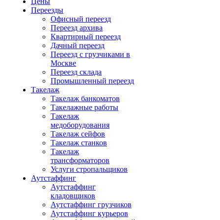
Цены
Переезды
Офисный переезд
Переезд архива
Квартирный переезд
Дачный переезд
Переезд с грузчиками в
Москве
Переезд склада
Промышленный переезд
Такелаж
Такелаж банкоматов
Такелажные работы
Такелаж
медоборудования
Такелаж сейфов
Такелаж станков
Такелаж
трансформаторов
Услуги стропальщиков
Аутстаффинг
Аутстаффинг
кладовщиков
Аутстаффинг грузчиков
Аутстаффинг курьеров