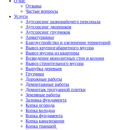
О нас
Отзывы
Частые вопросы
Услуги
Аутсорсинг разнорабочего персонала
Аутсорсинг дворников
Аутсорсинг грузчиков
Арматурщики
Благоустройство и озеленение территорий
Вывоз крупногабаритного мусора
Вывоз мусора из квартиры
Возведение монолитных стен и колонн
Вывоз строительного мусора
Вырубка деревьев
Грузчики
Дорожные работы
Демонтажные работы
Демонтаж тротуарной плитки
Земляные работы
Заливка фундамента
Копка огорода
Копка колодца
Копка фундамента
Копка канализации
Копка траншей