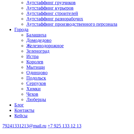
Аутстаффинг грузчиков
Аутстаффинг курьеров
Аутстаффинг строителей
Аутстаффинг разнорабочих
Аутстаффинг производственного персонала
Города
Балашиха
Домодедово
Железнодорожное
Зеленоград
Истра
Королев
Мытищи
Одинцово
Подольск
Серпухов
Химки
Чехов
Люберцы
Блог
Контакты
Кейсы
79241331213@mail.ru
+7 925 133 12 13