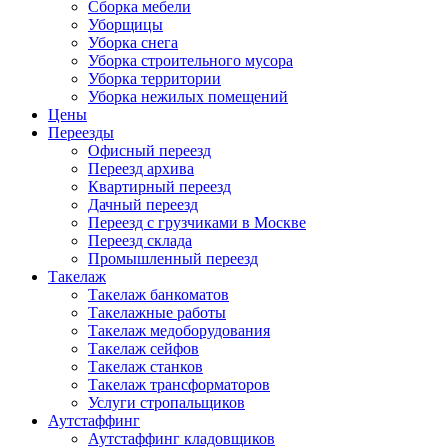
Сборка мебели
Уборщицы
Уборка снега
Уборка строительного мусора
Уборка территории
Уборка нежилых помещений
Цены
Переезды
Офисный переезд
Переезд архива
Квартирный переезд
Дачный переезд
Переезд с грузчиками в Москве
Переезд склада
Промышленный переезд
Такелаж
Такелаж банкоматов
Такелажные работы
Такелаж медоборудования
Такелаж сейфов
Такелаж станков
Такелаж трансформаторов
Услуги стропальщиков
Аутстаффинг
Аутстаффинг кладовщиков