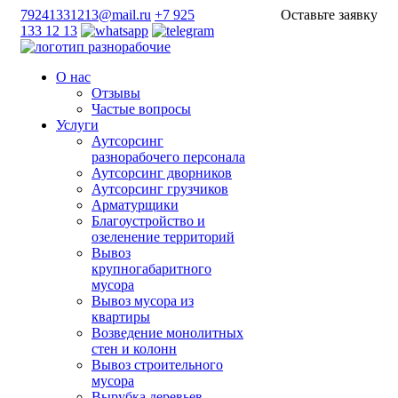
79241331213@mail.ru
+7 925
Оставьте заявку
133 12 13
О нас
Отзывы
Частые вопросы
Услуги
Аутсорсинг
разнорабочего персонала
Аутсорсинг дворников
Аутсорсинг грузчиков
Арматурщики
Благоустройство и
озеленение территорий
Вывоз
крупногабаритного
мусора
Вывоз мусора из
квартиры
Возведение монолитных
стен и колонн
Вывоз строительного
мусора
Вырубка деревьев