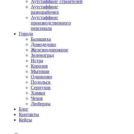
Аутстаффинг строителей
Аутстаффинг
разнорабочих
Аутстаффинг
производственного
персонала
Города
Балашиха
Домодедово
Железнодорожное
Зеленоград
Истра
Королев
Мытищи
Одинцово
Подольск
Серпухов
Химки
Чехов
Люберцы
Блог
Контакты
Кейсы