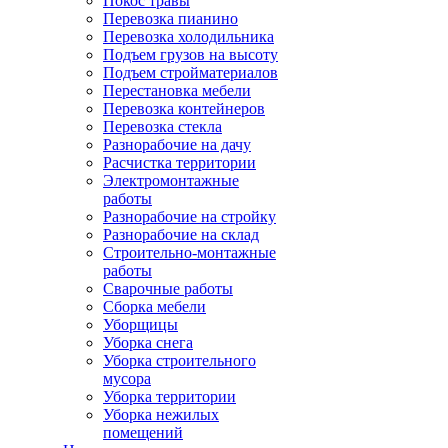
Покос травы
Перевозка пианино
Перевозка холодильника
Подъем грузов на высоту
Подъем стройматериалов
Перестановка мебели
Перевозка контейнеров
Перевозка стекла
Разнорабочие на дачу
Расчистка территории
Электромонтажные
работы
Разнорабочие на стройку
Разнорабочие на склад
Строительно-монтажные
работы
Сварочные работы
Сборка мебели
Уборщицы
Уборка снега
Уборка строительного
мусора
Уборка территории
Уборка нежилых
помещений