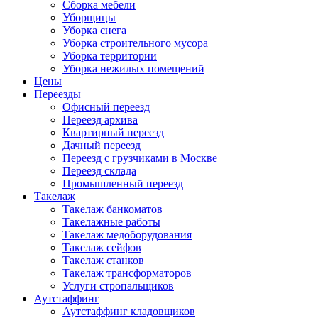
Сборка мебели
Уборщицы
Уборка снега
Уборка строительного мусора
Уборка территории
Уборка нежилых помещений
Цены
Переезды
Офисный переезд
Переезд архива
Квартирный переезд
Дачный переезд
Переезд с грузчиками в Москве
Переезд склада
Промышленный переезд
Такелаж
Такелаж банкоматов
Такелажные работы
Такелаж медоборудования
Такелаж сейфов
Такелаж станков
Такелаж трансформаторов
Услуги стропальщиков
Аутстаффинг
Аутстаффинг кладовщиков