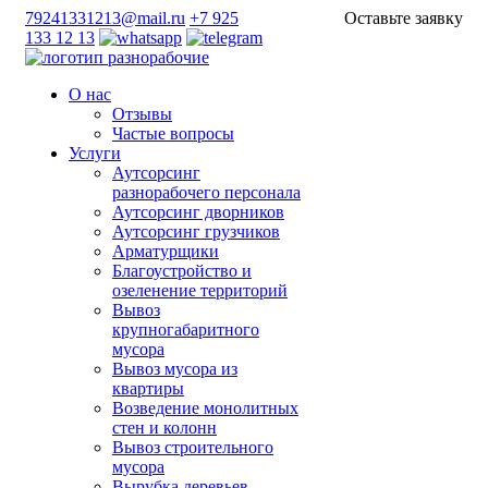
79241331213@mail.ru
+7 925
Оставьте заявку
133 12 13
О нас
Отзывы
Частые вопросы
Услуги
Аутсорсинг
разнорабочего персонала
Аутсорсинг дворников
Аутсорсинг грузчиков
Арматурщики
Благоустройство и
озеленение территорий
Вывоз
крупногабаритного
мусора
Вывоз мусора из
квартиры
Возведение монолитных
стен и колонн
Вывоз строительного
мусора
Вырубка деревьев