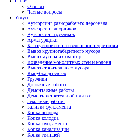
О нас
Отзывы
Частые вопросы
Услуги
Аутсорсинг разнорабочего персонала
Аутсорсинг дворников
Аутсорсинг грузчиков
Арматурщики
Благоустройство и озеленение территорий
Вывоз крупногабаритного мусора
Вывоз мусора из квартиры
Возведение монолитных стен и колонн
Вывоз строительного мусора
Вырубка деревьев
Грузчики
Дорожные работы
Демонтажные работы
Демонтаж тротуарной плитки
Земляные работы
Заливка фундамента
Копка огорода
Копка колодца
Копка фундамента
Копка канализации
Копка траншей