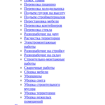
Покос травы
Перевозка пианино
Перевозка холодильника
Подъем грузов на высоту
Подъем стройматериалов
Перестановка мебели
Перевозка контейнеров
Перевозка стекла
Разнорабочие на дачу
Расчистка территории
Электромонтажные
работы
Разнорабочие на стройку
Разнорабочие на склад
Строительно-монтажные
работы
Сварочные работы
Сборка мебели
Уборщицы
Уборка снега
Уборка строительного
мусора
Уборка территории
Уборка нежилых
помещений