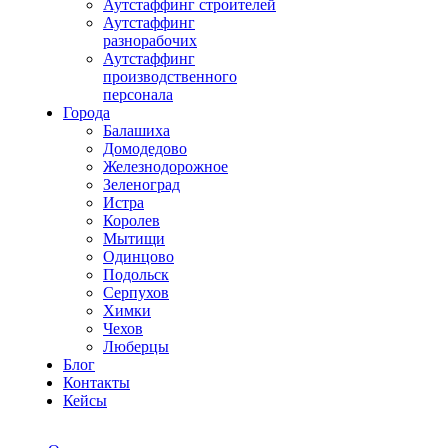
Аутстаффинг строителей
Аутстаффинг
разнорабочих
Аутстаффинг
производственного
персонала
Города
Балашиха
Домодедово
Железнодорожное
Зеленоград
Истра
Королев
Мытищи
Одинцово
Подольск
Серпухов
Химки
Чехов
Люберцы
Блог
Контакты
Кейсы