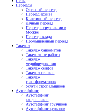
Цены
Переезды
Офисный переезд
Переезд архива
Квартирный переезд
Дачный переезд
Переезд с грузчиками в
Москве
Переезд склада
Промышленный переезд
Такелаж
Такелаж банкоматов
Такелажные работы
Такелаж
медоборудования
Такелаж сейфов
Такелаж станков
Такелаж
трансформаторов
Услуги стропальщиков
Аутстаффинг
Аутстаффинг
кладовщиков
Аутстаффинг грузчиков
Аутстаффинг курьеров