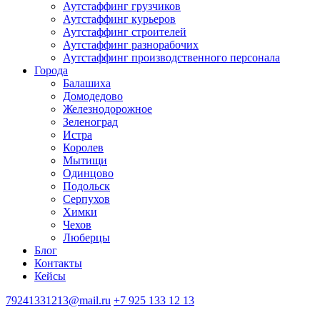
Аутстаффинг грузчиков
Аутстаффинг курьеров
Аутстаффинг строителей
Аутстаффинг разнорабочих
Аутстаффинг производственного персонала
Города
Балашиха
Домодедово
Железнодорожное
Зеленоград
Истра
Королев
Мытищи
Одинцово
Подольск
Серпухов
Химки
Чехов
Люберцы
Блог
Контакты
Кейсы
79241331213@mail.ru
+7 925 133 12 13