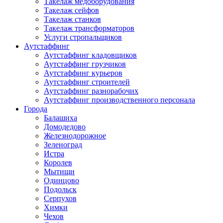
Такелаж медоборудования
Такелаж сейфов
Такелаж станков
Такелаж трансформаторов
Услуги стропальщиков
Аутстаффинг
Аутстаффинг кладовщиков
Аутстаффинг грузчиков
Аутстаффинг курьеров
Аутстаффинг строителей
Аутстаффинг разнорабочих
Аутстаффинг производственного персонала
Города
Балашиха
Домодедово
Железнодорожное
Зеленоград
Истра
Королев
Мытищи
Одинцово
Подольск
Серпухов
Химки
Чехов