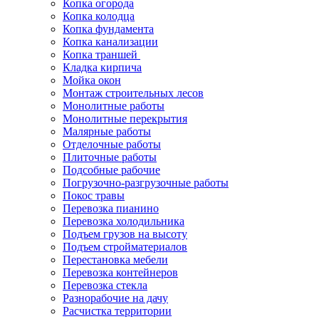
Копка огорода
Копка колодца
Копка фундамента
Копка канализации
Копка траншей
Кладка кирпича
Мойка окон
Монтаж строительных лесов
Монолитные работы
Монолитные перекрытия
Малярные работы
Отделочные работы
Плиточные работы
Подсобные рабочие
Погрузочно-разгрузочные работы
Покос травы
Перевозка пианино
Перевозка холодильника
Подъем грузов на высоту
Подъем стройматериалов
Перестановка мебели
Перевозка контейнеров
Перевозка стекла
Разнорабочие на дачу
Расчистка территории