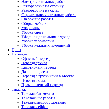
Электромонтажные работы
Разнорабочие на стройку
Разнорабочие на склад
Строительно-монтажные работы
Сварочные работы
Сборка мебели
Уборщицы
Уборка снега
Уборка строительного мусора
Уборка территории
Уборка нежилых помещений
Цены
Переезды
Офисный переезд
Переезд архива
Квартирный переезд
Дачный переезд
Переезд с грузчиками в Москве
Переезд склада
Промышленный переезд
Такелаж
Такелаж банкоматов
Такелажные работы
Такелаж медоборудования
Такелаж сейфов