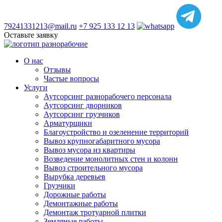
79241331213@mail.ru
+7 925 133 12 13
Оставьте заявку
О нас
Отзывы
Частые вопросы
Услуги
Аутсорсинг разнорабочего персонала
Аутсорсинг дворников
Аутсорсинг грузчиков
Арматурщики
Благоустройство и озеленение территорий
Вывоз крупногабаритного мусора
Вывоз мусора из квартиры
Возведение монолитных стен и колонн
Вывоз строительного мусора
Вырубка деревьев
Грузчики
Дорожные работы
Демонтажные работы
Демонтаж тротуарной плитки
Земляные работы