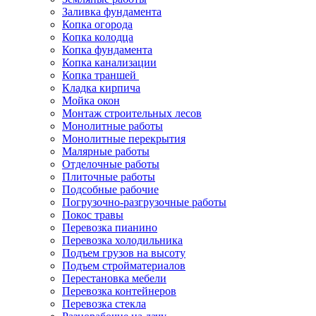
Заливка фундамента
Копка огорода
Копка колодца
Копка фундамента
Копка канализации
Копка траншей
Кладка кирпича
Мойка окон
Монтаж строительных лесов
Монолитные работы
Монолитные перекрытия
Малярные работы
Отделочные работы
Плиточные работы
Подсобные рабочие
Погрузочно-разгрузочные работы
Покос травы
Перевозка пианино
Перевозка холодильника
Подъем грузов на высоту
Подъем стройматериалов
Перестановка мебели
Перевозка контейнеров
Перевозка стекла