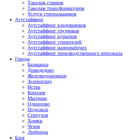
Такелаж станков
Такелаж трансформаторов
Услуги стропальщиков
Аутстаффинг
Аутстаффинг кладовщиков
Аутстаффинг грузчиков
Аутстаффинг курьеров
Аутстаффинг строителей
Аутстаффинг разнорабочих
Аутстаффинг производственного персонала
Города
Балашиха
Домодедово
Железнодорожное
Зеленоград
Истра
Королев
Мытищи
Одинцово
Подольск
Серпухов
Химки
Чехов
Люберцы
Блог