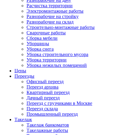
Разнорабочие на дачу
Расчистка территории
Электромонтажные работы
Разнорабочие на стройку
Разнорабочие на склад
Строительно-монтажные работы
Сварочные работы
Сборка мебели
Уборщицы
Уборка снега
Уборка строительного мусора
Уборка территории
Уборка нежилых помещений
Цены
Переезды
Офисный переезд
Переезд архива
Квартирный переезд
Дачный переезд
Переезд с грузчиками в Москве
Переезд склада
Промышленный переезд
Такелаж
Такелаж банкоматов
Такелажные работы