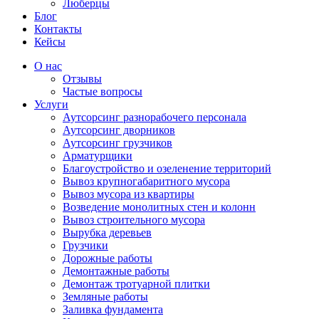
Люберцы
Блог
Контакты
Кейсы
О нас
Отзывы
Частые вопросы
Услуги
Аутсорсинг разнорабочего персонала
Аутсорсинг дворников
Аутсорсинг грузчиков
Арматурщики
Благоустройство и озеленение территорий
Вывоз крупногабаритного мусора
Вывоз мусора из квартиры
Возведение монолитных стен и колонн
Вывоз строительного мусора
Вырубка деревьев
Грузчики
Дорожные работы
Демонтажные работы
Демонтаж тротуарной плитки
Земляные работы
Заливка фундамента